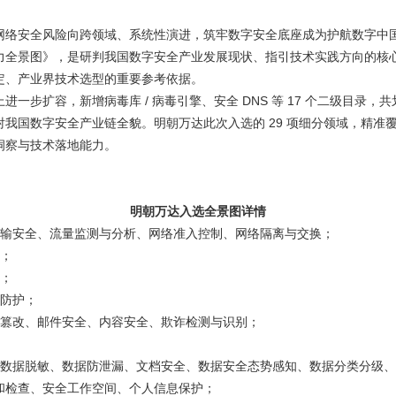
网络安全风险向跨领域、系统性演进，筑牢数字安全底座成为护航数字中
力全景图》，是研判我国数字安全产业发展现状、指引技术实践方向的核
定、产业界技术选型的重要参考依据。
上进一步扩容，新增病毒库
/
病毒引擎、安全
DNS
等
17
个二级目录，共
射我国数字安全产业链全貌。明朝万达此次入选的
29
项细分领域，精准
洞察与技术落地能力。
明朝万达入选全景图详情
输安全、流量监测与分析、网络准入控制、网络隔离与交换；
；
；
防护；
篡改、邮件安全、内容安全、欺诈检测与识别；
数据脱敏、数据防泄漏、文档安全、数据安全态势感知、数据分类分级、
和检查、安全工作空间、个人信息保护；