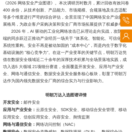
《2026 网络安全产业图谱》。本次调研历时数月，累计回收有效问卷
400 余份，从技术创新、产品能力、市场规模、合规落地及生态适配
等多个维度进行严苛的综合评估，全景呈现了中国网络安全产业的发
展格局，为政企客户采购决策和安全厂商市场拓展提供了权威参考。
2026 年，AI 驱动的工业化网络攻击已从理论走向实战，攻防两
端的同步跃迁正推动产业经历一场关于 "体系化、智能化、可信化" 的
系统性重构。安全不再是被动加固的 "成本中心"，而是内生于数字化
基础设施的 "核心竞争力"。在这一产业变革的关键节点，明朝万达凭
借在数据安全领域近二十余年的深厚技术积累与全场景落地实践，成
功入选5 大领域 21项细分赛道，全面覆盖开发安全、应用与产业安
全、网络与通信安全、数据安全及安全服务核心板块，彰显了明朝万
达作为国内领先数据安全厂商的综合实力与行业影响力。
明朝万达入选图谱详情
开发安全：
邮件安全
应用与产业安全：
云原生安全、SDK安全、移动综合安全管理、移动
应用安全、信创应用安全、内容安全、舆情监测
网络与通信安全：
网络访问控制（NAC）
数据安全：
数据安全态势感知、数据防泄漏（DLP）、数据综合治