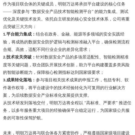
作为项目联合体的关键成员，明朝万达将承担平台建设的核心任务
—— 深度参与 “数据安全产品技术智能检测平台” 的能力集成、测试
优化及关键技术攻关。依托自主研发的核心安全技术体系，公司将重
点突破三大方向：
平台能力集成：
结合在政务、金融、能源等多领域的安全实践经
1.
验，将成熟的数据安全防护逻辑与检测标准融入平台，确保检测流程
合规、高效，适配不同行业企业的差异化需求；
技术攻关突破：
针对数据安全产品的多场景适配性、智能检测精准
2.
度等关键问题，联合团队开展技术创新，助力平台构建覆盖多类风险
的智能诊断能力，保障核心检测指标达到国家级要求；
成果转化落地：
参与项目相关技术成果的申报工作，包括专利、软
3.
件著作权等，将平台建设中的技术经验转化为可复用的行业解决方
案，为后续数据安全产业标准化发展提供支撑。
从技术研发到落地交付，明朝万达将全程以
“高标准、严要求” 推进任
务，以多年服务重大项目的经验确保平台稳定运行，为国家级公共服
务的可靠性保驾护航。
未来，明朝万达将与联合体各方紧密协作，严格遵循国家级项目建设